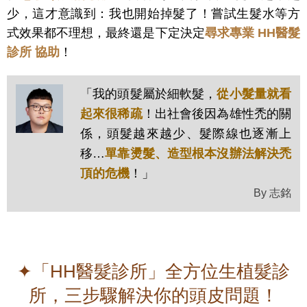
少，這才意識到：我也開始掉髮了！嘗試生髮水等方
式效果都不理想，最終還是下定決定
尋求專業 HH醫髮
診所 協助
！
「我的頭髮屬於細軟髮，
從小髮量就看
起來很稀疏
！出社會後因為雄性禿的關
係，頭髮越來越少、髮際線也逐漸上
移…
單靠燙髮、造型根本沒辦法解決禿
頂的危機
！」
By 志銘
✦「HH醫髮診所」全方位生植髮診
所，三步驟解決你的頭皮問題！