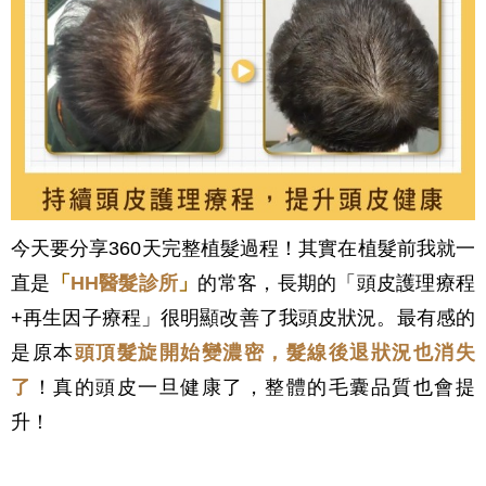
今天要分享360天完整植髮過程！其實在植髮前我就一
直是
「
HH醫髮診所
」
的常客，長期的
「頭皮護理療程
+再生因子療程
」
很明顯改善了我頭皮狀況。最有感的
是
原本
頭頂髮旋開始變濃密，髮線後退狀況也消失
了
！真的頭皮一旦健康了，整體的毛囊品質也會提
升！