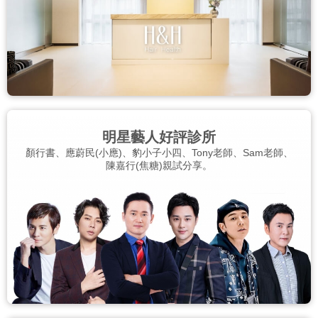
明星藝人好評診所
顏行書、應蔚民(小應)、豹小子小四、Tony老師、Sam老師、
陳嘉行(焦糖)親試分享。