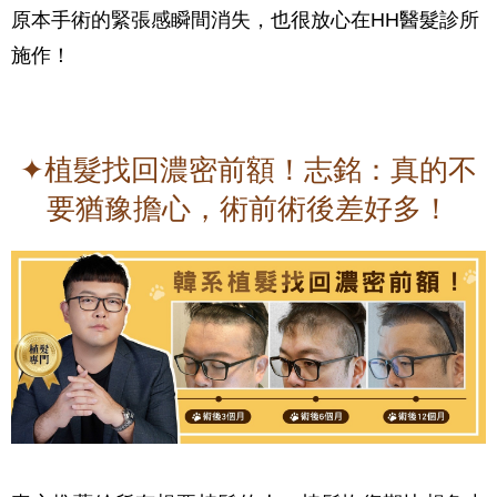
原本手術的緊張感瞬間消失，也很放心在HH醫髮診所
施作！
✦植髮找回濃密前額！志銘：真的不
要猶豫擔心，術前術後差好多！