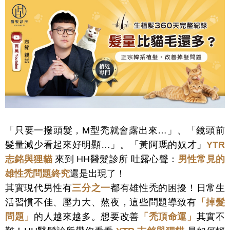
「只要一撥頭髮，M型禿就會露出來…」、「鏡頭前
髮量減少看起來好明顯…」。「黃阿瑪的奴才」
YTR
志銘與狸貓
來到 HH醫髮診所 吐露心聲：
男性常見的
雄性禿問題終究
還是出現了！
其實現代男性有
三分之一
都有雄性禿的困擾！日常生
活習慣不佳、壓力大、熬夜，這些問題導致有
「掉髮
問題」
的人越來越多。想要改善
「禿頂命運」
其實不