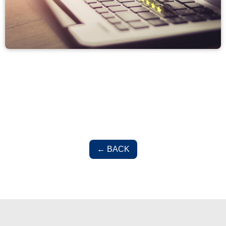
← BACK