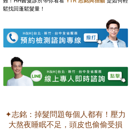
難！HH醫髮診所帶你看看
YTR 志銘與狸貓
是如何輕
鬆找回蓬鬆髮量！
✦志銘：掉髮問題每個人都有！壓力
大熬夜睡眠不足，頭皮也偷偷受損