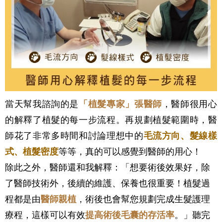
當天幫我諮詢的是
「
植髮專家
」
張醫師
，醫師很用心
的解釋了植髮的每一步流程。再規劃植髮範圍時，醫
師花了非常多時間和討論理想中的
毛流方向、髮線樣
式、植髮密度
等等，真的可以感覺到醫師的用心！
除此之外，醫師還和我解釋：「想要術後效果好，除
了醫師技術外，後續的維護、保養也很重要！
植髮過
程都是由
醫師親植
，術後也會幫您規劃完成生髮護理
療程，這樣可以有效
提高術後毛囊的存活率
。」聽完